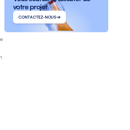
votre projet
CONTACTEZ-NOUS
be
n