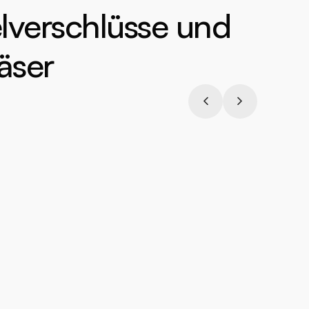
lverschlüsse und
äser