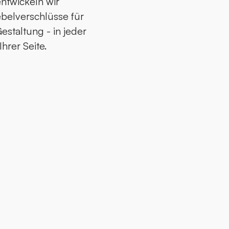
entwickeln wir
belverschlüsse für
Gestaltung - in jeder
hrer Seite.